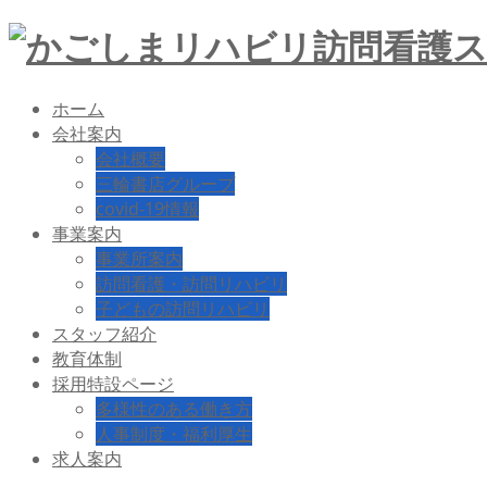
ホーム
会社案内
会社概要
三輪書店グループ
covid-19情報
事業案内
事業所案内
訪問看護・訪問リハビリ
子どもの訪問リハビリ
スタッフ紹介
教育体制
採用特設ページ
多様性のある働き方
人事制度・福利厚生
求人案内