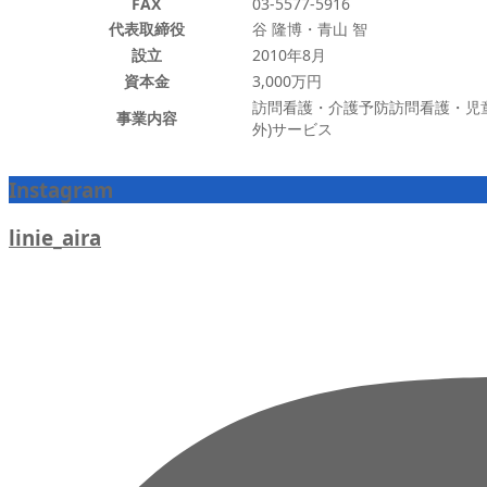
FAX
03-5577-5916
代表取締役
谷 隆博・青山 智
設立
2010年8月
資本金
3,000万円
訪問看護・介護予防訪問看護・児
事業内容
外)サービス
Instagram
linie_aira