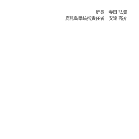
所長 寺田 弘貴
鹿児島県統括
責任者 安達 亮介