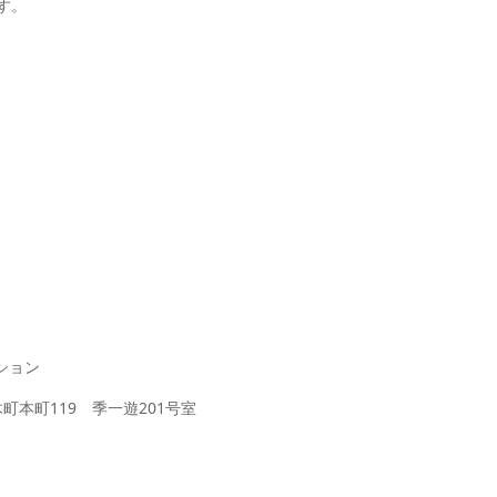
す。
ション
木町本町119 季一遊201号室